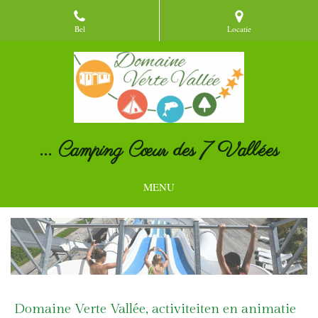
Bel
Locatie
... Camping Cœur des 7 Vallées
MENU
Domaine Verte Vallée, activiteiten en animatie