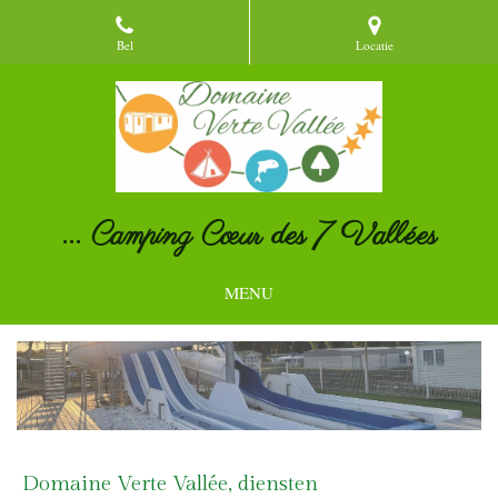
Bel
Locatie
... Camping Cœur des 7 Vallées
MENU
Domaine Verte Vallée, diensten